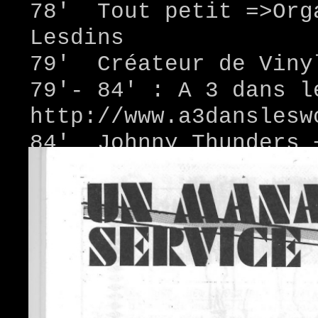
78' Tout petit =>Org
Lesdins
79' Créateur de Viny
79'- 84' : A 3 dans l
http://www.a3danslesw
84' Johnny Thunders 
85' Inmates + Roy Lo
85' Emotion #1 (Arts
Plastiques+Music+Perf
86' Emotion #2
86' Inmates+Roy Lone
90'- 2001 : Festival 