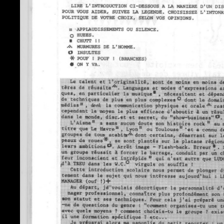
Quentin)+Créateur de 
010' Rédacteur dans 
010' Président du Col
010'
BANG BANG!
Rock'n
concession
/§/ YEP's ! ! ! + ¬ È
≠zzzzzzzzzzzzzzzzzzzz
iiui ºîzzzzzzzzz€ô-}ø
<**yhfdgikkkkkkeirutb
Gr
zzzzzzzzzzzzzzzZZ
zzzzzzzzzzzz => § µ *