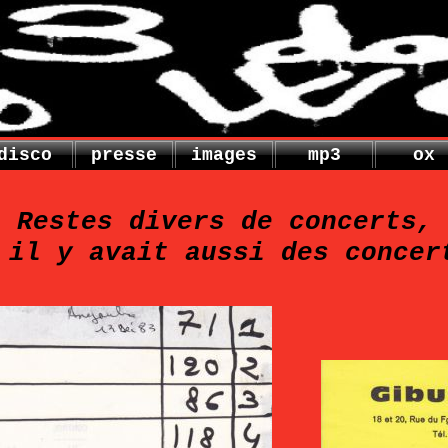
disco
presse
images
mp3
ox
Restes divers de concerts,
 il y avait aussi des concer