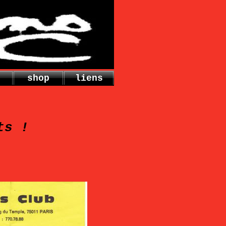
shop
liens
ts !