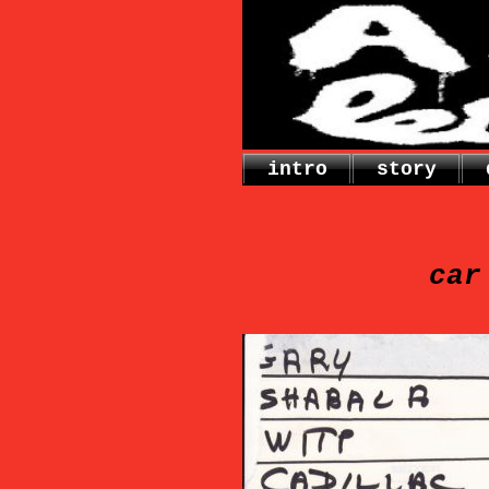
intro
story
car